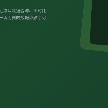
足球队数据查询、实时比
一场比赛的数据都触手可