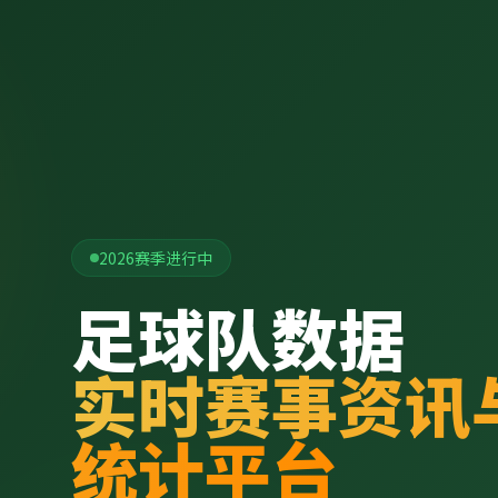
2026赛季进行中
足球队数据
实时赛事资讯
统计平台